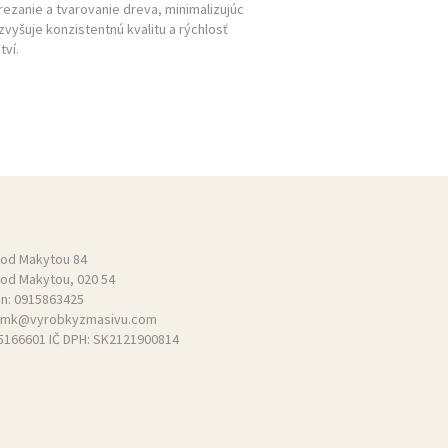
ezanie a tvarovanie dreva, minimalizujúc
vyšuje konzistentnú kvalitu a rýchlosť
tví.
pod Makytou 84
pod Makytou, 020 54
ón:
0915863425
mk@vyrobkyzmasivu.com
55166601 IČ DPH: SK2121900814