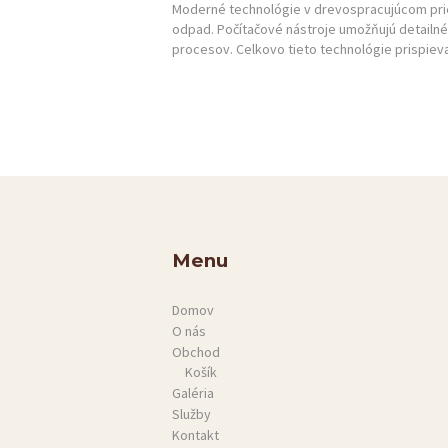
Moderné technológie v drevospracujúcom priem
odpad. Počítačové nástroje umožňujú detailné 
O NÁS
procesov. Celkovo tieto technológie prispiev
OBCHOD
GALÉRIA
SLUŽBY
KONTAKT
Menu
Domov
O nás
Obchod
Košík
Galéria
Služby
Kontakt