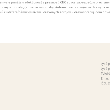
ysle prinášajú efektívnosť a presnosť. CNC stroje zabezpečujú precízne r
plány a modely, čím sa znižujú chyby. Automatizácia v sušiarňach a výrobe z
ajú k udržateľnému využívaniu drevených zdrojov v drevospracujúcom odve
Lysá 
Lysá 
Telef
Email:
IČO: 