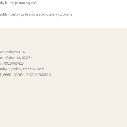
k, ktorý je naozaj váš.
ohli. Kontaktujte nás a spoločne vytvoríme
pod Makytou 84
pod Makytou, 020 54
ón:
0915863425
mk@vyrobkyzmasivu.com
55166601 IČ DPH: SK2121900814