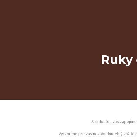
Ruky 
DOMOV
S radosťou vás zapojíme
Vytvoríme pre vás nezabudnuteľný zážitok,