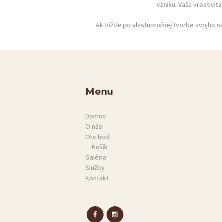
O NÁS
vzniku. Vaša kreativit
OBCHOD
Ak túžite po vlastnoručnej tvorbe svojho 
GALÉRIA
SLUŽBY
Menu
KONTAKT
Domov
O nás
Obchod
Košík
Galéria
Služby
Kontakt