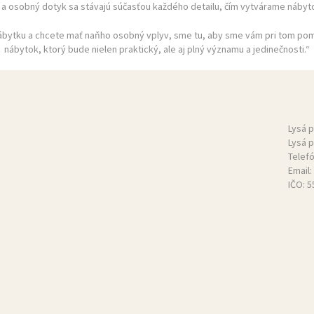
a a osobný dotyk sa stávajú súčasťou každého detailu, čím vytvárame nábyto
nábytku a chcete mať naňho osobný vplyv, sme tu, aby sme vám pri tom pom
nábytok, ktorý bude nielen praktický, ale aj plný významu a jedinečnosti.“
Lysá 
Lysá 
Telef
Email:
IČO: 