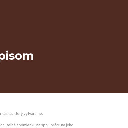
dpisom
 kúsku, ktorý vytvárame.
budnuteľné spomienku na spoluprácu na jeho