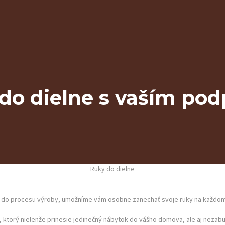
do dielne s vaším po
Ruky do dielne
 do procesu výroby, umožníme vám osobne zanechať svoje ruky na každom
 ktorý nielenže prinesie jedinečný nábytok do vášho domova, ale aj neza