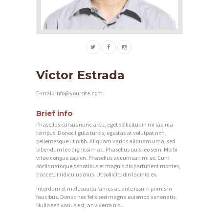
O
N
Á
S
Victor Estrada
O
B
E-mail:
info@yoursite.com
C
Brief info
H
Phasellus cursus nunc arcu, eget sollicitudin mi lacinia
tempus. Donec ligula turpis, egestas at volutpat non,
O
pellentesque ut nibh. Aliquam varius aliquam urna, sed
bibendum leo dignissim ac. Phasellus quis leo sem. Morbi
D
vitae congue sapien. Phasellus accumsan mi ex. Cum
sociis natoque penatibus et magnis dis parturient montes,
G
nascetur ridiculus mus. Ut sollicitudin lacinia ex.
A
Interdum et malesuada fames ac ante ipsum primis in
L
faucibus. Donec nec felis sed magna euismod venenatis.
Nulla sed varius est, ac viverra nisl.
É