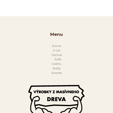
R
I
A
S
Menu
L
U
Domov
O nás
Ž
Obchod
B
Košík
Galéria
Y
Služby
Kontakt
K
O
N
T
A