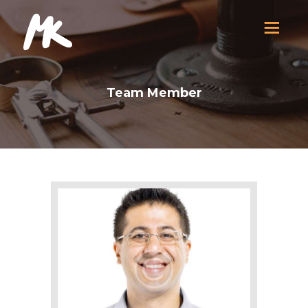
Team Member
D
O
M
O
V