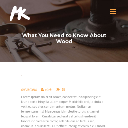
What You Need to Know About
Wood
D
O
79
09/23/2016
x0rk
Lorem ipsum dolor sit amet, consectetur adipiscing elit.
M
Nunc porta fringilla ullamcorper. Morbi felis orci, lacinia a
O
velit et, sodales condimentum metus. Nulla non
fermentum nisl. Maecenas id molestie turpis, sit amet
V
feugiat lorem. Curabitur sed erat vel tellus hendrerit
tincidunt. Sed arcu tortor, sollicitudin ac lectus sed,
O
rhoncus iaculis lectus. Ut efficitur feugiat enim a euismod.