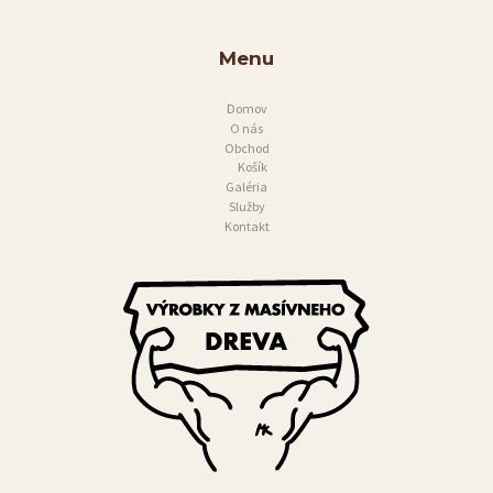
I
A
Menu
S
Domov
L
O nás
U
Obchod
Košík
Ž
Galéria
Služby
B
Kontakt
Y
K
O
N
T
A
K
T