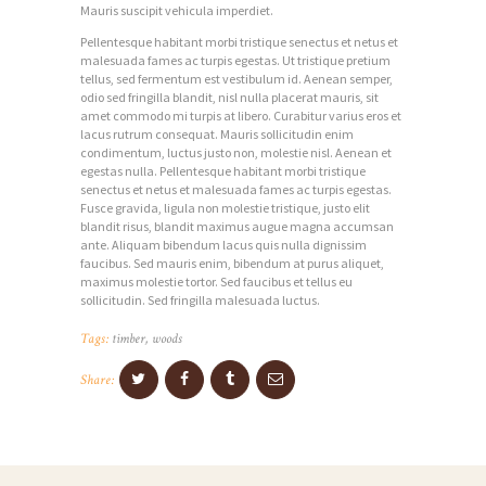
Mauris suscipit vehicula imperdiet.
N
Pellentesque habitant morbi tristique senectus et netus et
Á
malesuada fames ac turpis egestas. Ut tristique pretium
tellus, sed fermentum est vestibulum id. Aenean semper,
S
odio sed fringilla blandit, nisl nulla placerat mauris, sit
amet commodo mi turpis at libero. Curabitur varius eros et
O
lacus rutrum consequat. Mauris sollicitudin enim
condimentum, luctus justo non, molestie nisl. Aenean et
B
egestas nulla. Pellentesque habitant morbi tristique
senectus et netus et malesuada fames ac turpis egestas.
C
Fusce gravida, ligula non molestie tristique, justo elit
H
blandit risus, blandit maximus augue magna accumsan
ante. Aliquam bibendum lacus quis nulla dignissim
O
faucibus. Sed mauris enim, bibendum at purus aliquet,
maximus molestie tortor. Sed faucibus et tellus eu
D
sollicitudin. Sed fringilla malesuada luctus.
G
Tags:
timber
,
woods
A
Share:
L
É
R